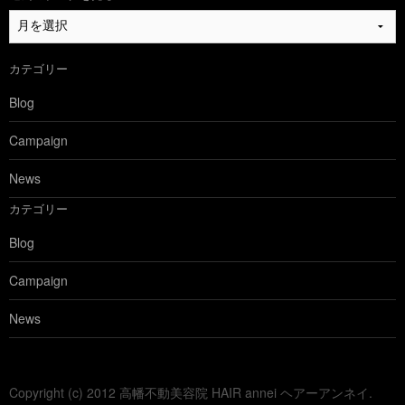
過
去
の
カテゴリー
ブ
ロ
Blog
グ
を
Campaign
見
る
News
カテゴリー
Blog
Campaign
News
Copyright (c) 2012 高幡不動美容院 HAIR annei ヘアーアンネイ.