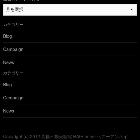
過
去
の
カテゴリー
ブ
ロ
Blog
グ
を
Campaign
見
る
News
カテゴリー
Blog
Campaign
News
Copyright (c) 2012 高幡不動美容院 HAIR annei ヘアーアンネイ.