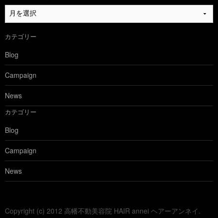
過
去
の
カテゴリー
ブ
ロ
Blog
グ
を
Campaign
見
る
News
カテゴリー
Blog
Campaign
News
Copyright (c) 2012 高幡不動美容院 HAIR annei ヘアーアンネイ.