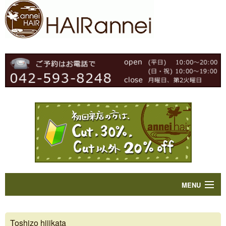
MENU
Home
Toshizo hijikata