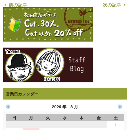
＜ 前の記事
次の記事 ＞
営業日カレンダー
2026 年 8 月
日
月
火
水
木
金
土
1