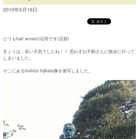
Concept
2010年5月16日
Menu
Access
どうもhair anneiの石田です(旦那)
Blog
きょうは、良い天気でしたね！！ 思わずお不動さんに散歩に行って
Contact
しまいました。
そこにあるtoshizo hijikata像を激写しました。