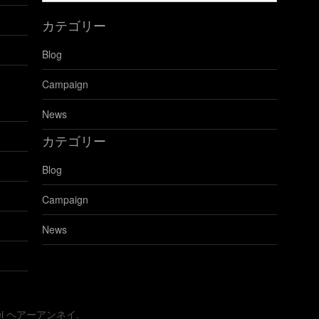
の
カテゴリー
ブ
ロ
Blog
グ
を
Campaign
見
る
News
カテゴリー
Blog
Campaign
News
nnei ヘアーアンネイ.