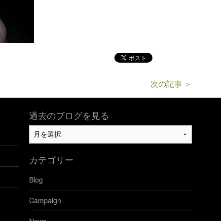
次の記事 ＞
過去のブログを見る
過
去
の
カテゴリー
ブ
ロ
Blog
グ
を
Campaign
見
る
News