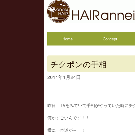
Home
Concept
チクポンの手相
2011年1月24日
昨日、TVをみていて手相がやっていた時にチ
何かすごいんです！！
横に一本道が～！！