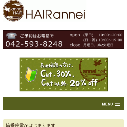
MENU
Home
輪番停電がはじまります