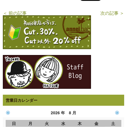
＜ 前の記事
次の記事 ＞
営業日カレンダー
2026 年 8 月
日
月
火
水
木
金
土