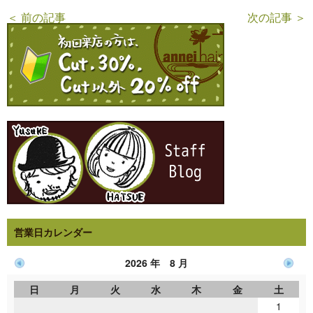
＜ 前の記事
次の記事 ＞
営業日カレンダー
2026 年 8 月
日
月
火
水
木
金
土
1