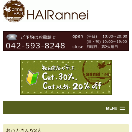
MENU
Home
おバカさんな2人