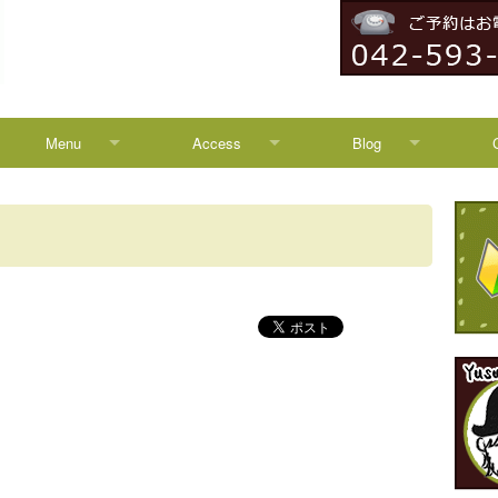
Menu
Access
Blog
Menu
Access
Blog
Campaign
八王子からのアクセス
News
HEADSPA
TREATMENT