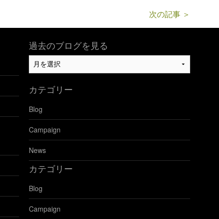
次の記事 ＞
過去のブログを見る
過
去
の
カテゴリー
ブ
ロ
Blog
グ
を
Campaign
見
る
News
カテゴリー
Blog
Campaign