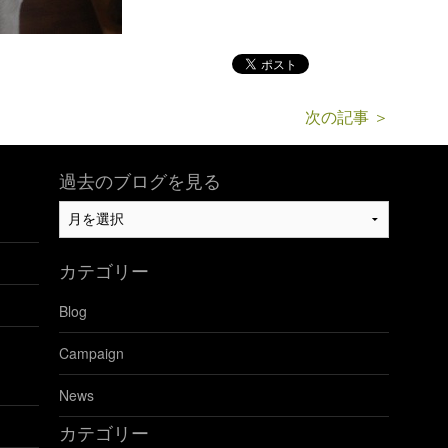
次の記事 ＞
過去のブログを見る
過
去
の
カテゴリー
ブ
ロ
Blog
グ
を
Campaign
見
る
News
カテゴリー