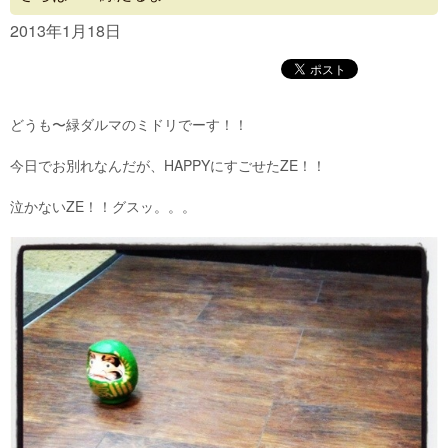
Concept
2013年1月18日
Menu
Access
どうも〜緑ダルマのミドリでーす！！
Blog
今日でお別れなんだが、HAPPYにすごせたZE！！
Contact
泣かないZE！！グスッ。。。