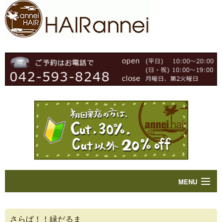
MENU
Home
さらば！！緑だるま