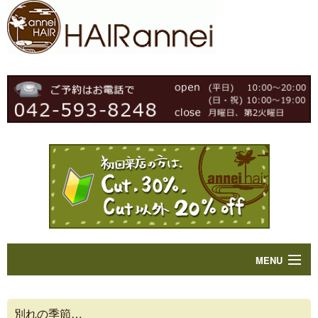
MENU
Home
別れの季節…