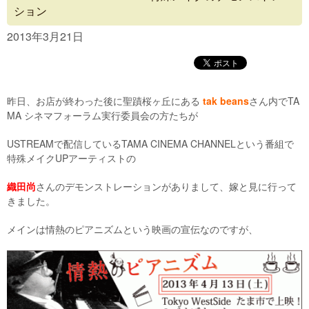
Concept
ション
Menu
2013年3月21日
Access
Blog
昨日、お店が終わった後に聖蹟桜ヶ丘にある
tak beans
さん内でTA
MA シネマフォーラム実行委員会の方たちが
Contact
USTREAMで配信しているTAMA CINEMA CHANNELという番組で
特殊メイクUPアーティストの
織田尚
さんのデモンストレーションがありまして、嫁と見に行って
きました。
メインは情熱のピアニズムという映画の宣伝なのですが、