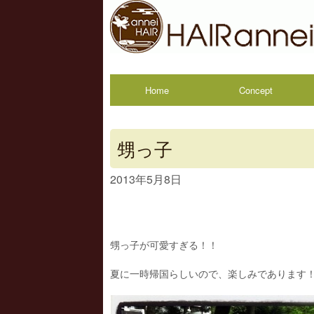
Home
Concept
甥っ子
2013年5月8日
甥っ子が可愛すぎる！！
夏に一時帰国らしいので、楽しみであります