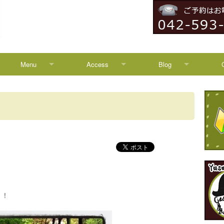
Menu
Access
Blog
Menu
Access
Blog
Campaign
八王子からのアクセス
News
HEADSPA
TREATMENT
！！