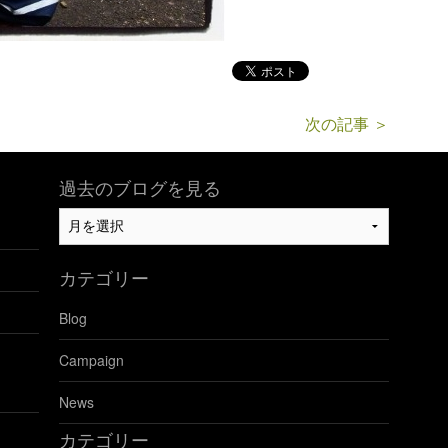
次の記事 ＞
過去のブログを見る
過
去
の
カテゴリー
ブ
ロ
Blog
グ
を
Campaign
見
る
News
カテゴリー