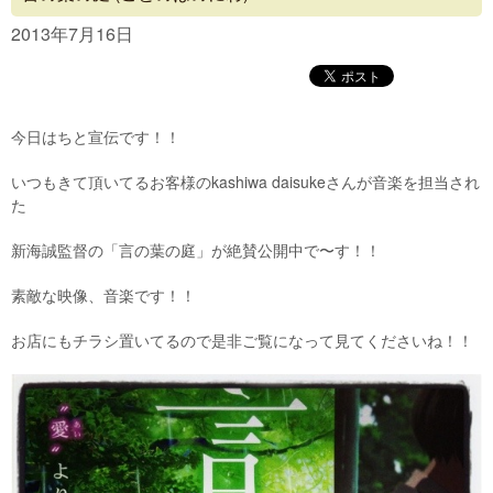
Concept
2013年7月16日
Menu
Access
今日はちと宣伝です！！
Blog
いつもきて頂いてるお客様のkashiwa daisukeさんが音楽を担当され
Contact
た
新海誠監督の「言の葉の庭」が絶賛公開中で〜す！！
素敵な映像、音楽です！！
お店にもチラシ置いてるので是非ご覧になって見てくださいね！！