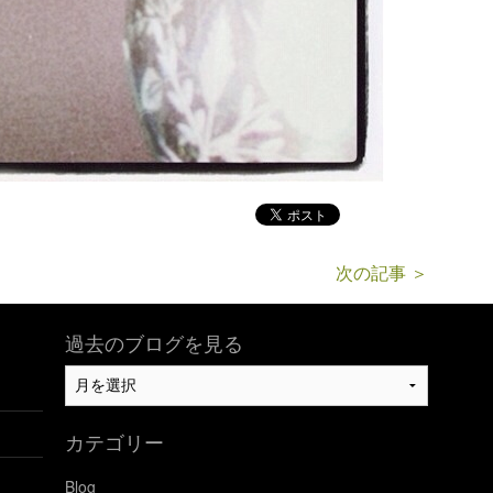
次の記事 ＞
過去のブログを見る
過
去
の
カテゴリー
ブ
ロ
Blog
グ