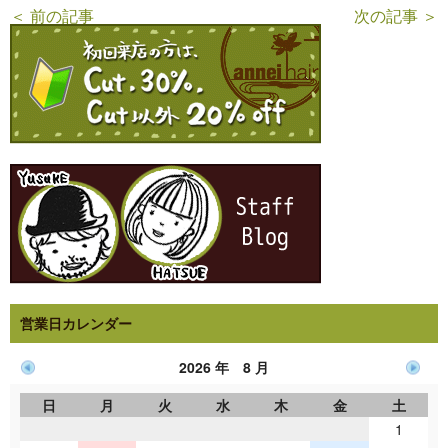
＜ 前の記事
次の記事 ＞
営業日カレンダー
2026 年 8 月
日
月
火
水
木
金
土
1