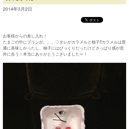
Concept
2014年3月2日
Menu
Access
お客様からの差し入れ！
Blog
たまごの中にプリンが。。。♡タレがカラメルと柚子⁈カラメルは普
通に美味しかったし、柚子にはびっくりだったけどさっぱり感が意
Contact
外に合う！本当にありがとうございましたー！