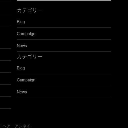
の
カテゴリー
ブ
ロ
Blog
グ
を
Campaign
見
る
News
カテゴリー
Blog
Campaign
News
nnei ヘアーアンネイ.