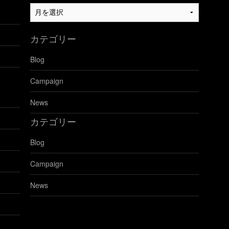
過
去
の
カテゴリー
ブ
ロ
Blog
グ
を
Campaign
見
る
News
カテゴリー
Blog
Campaign
News