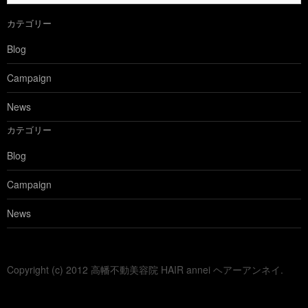
の
カテゴリー
ブ
ロ
Blog
グ
を
Campaign
見
る
News
カテゴリー
Blog
Campaign
News
Copyright (c) 2012 高幡不動美容院 HAIR annei ヘアーアンネイ.