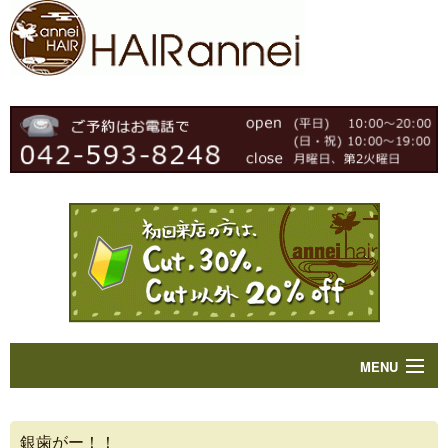
MENU
Home
銀歯がー！！