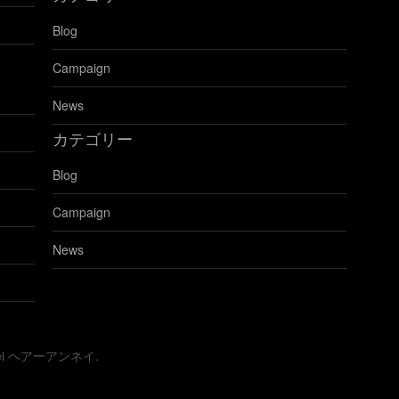
ロ
Blog
グ
を
Campaign
見
る
News
カテゴリー
Blog
Campaign
News
nnei ヘアーアンネイ.