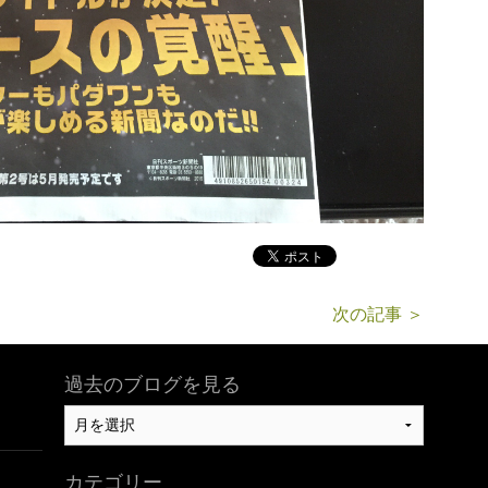
次の記事 ＞
過去のブログを見る
過
去
の
カテゴリー
ブ