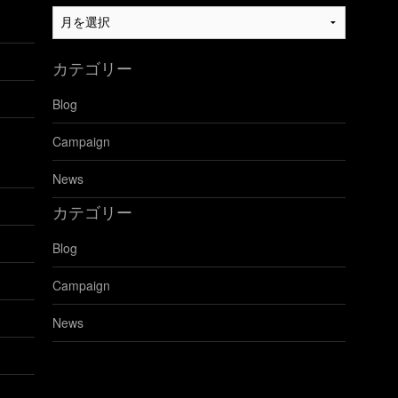
過
去
の
カテゴリー
ブ
ロ
Blog
グ
を
Campaign
見
る
News
カテゴリー
Blog
Campaign
News