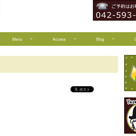
Menu
Access
Blog
Menu
Access
Blog
Campaign
八王子からのアクセス
News
HEADSPA
TREATMENT