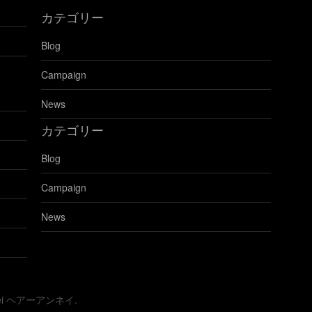
の
カテゴリー
ブ
ロ
Blog
グ
を
Campaign
見
る
News
カテゴリー
Blog
Campaign
News
nnei ヘアーアンネイ.