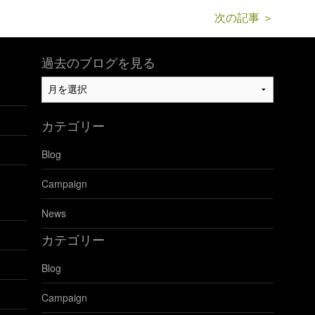
次の記事 ＞
過去のブログを見る
過
去
の
カテゴリー
ブ
ロ
Blog
グ
を
Campaign
見
る
News
カテゴリー
Blog
Campaign