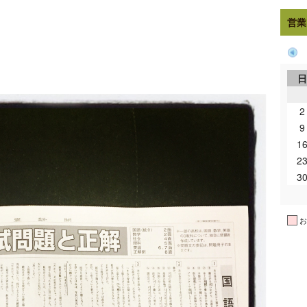
営業
！
2
9
1
2
3