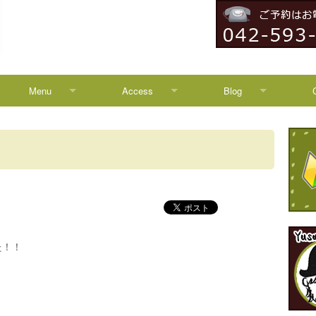
Menu
Access
Blog
Menu
Access
Blog
Campaign
八王子からのアクセス
News
HEADSPA
TREATMENT
た！！