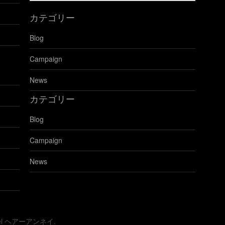
の
カテゴリー
ブ
ロ
Blog
グ
を
Campaign
見
る
News
カテゴリー
Blog
Campaign
News
nnei ヘアーアンネイ.