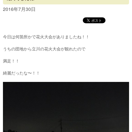
Concept
2016年7月30日
Menu
Access
今日は何箇所かで花火大会がありましたね！！
Blog
うちの団地から立川の花火大会が観れたので
Contact
満足！！
綺麗だったな〜！！