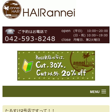
MENU
Home
たるすけ2号店ですって！！