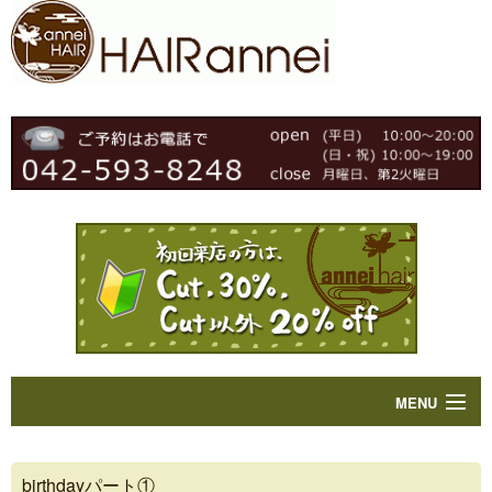
MENU
Home
birthdayパート①