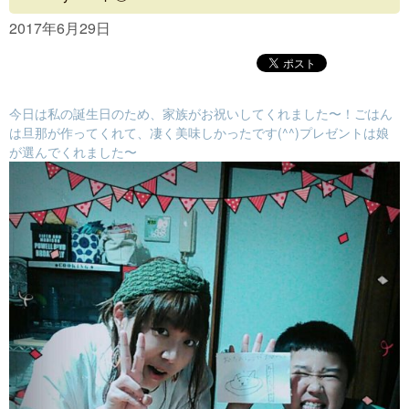
Concept
2017年6月29日
Menu
Access
今日は私の誕生日のため、家族がお祝いしてくれました〜！ごはん
Blog
は旦那が作ってくれて、凄く美味しかったです(^^)
プレゼントは娘
が選んでくれました〜
Contact