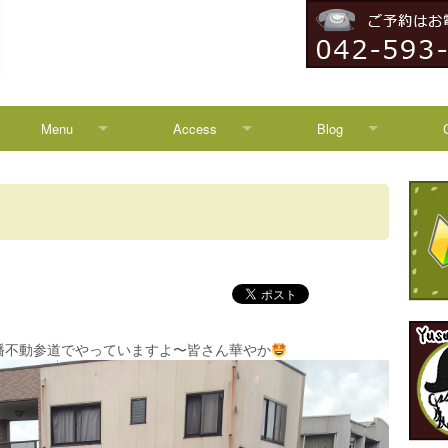
Menu
Access
Blog
Menu
Access
Blog
Campaign
八王子からのアクセス
News
HEADSPA
TREATMENT
幡不動参道でやっていますよ〜皆さん華やか