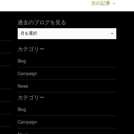
次の記事 ＞
過去のブログを見る
過
去
の
カテゴリー
ブ
ロ
Blog
グ
を
Campaign
見
る
News
カテゴリー
Blog
Campaign