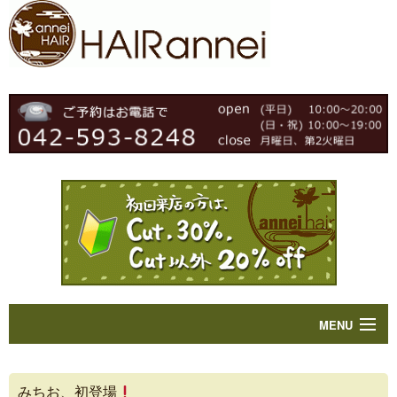
MENU
Home
みちお、初登場