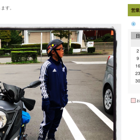
します。
営業
2
9
1
2
3