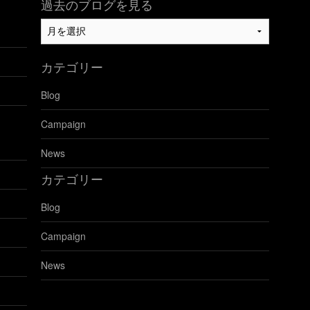
過去のブログを見る
過
去
の
カテゴリー
ブ
ロ
Blog
グ
を
Campaign
見
る
News
カテゴリー
Blog
Campaign
News