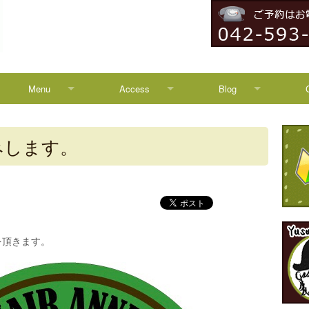
Menu
Access
Blog
Menu
Access
Blog
みします。
Campaign
八王子からのアクセス
News
HEADSPA
TREATMENT
を頂きます。