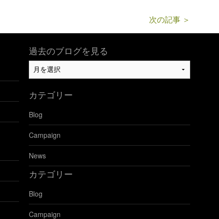
次の記事 ＞
過去のブログを見る
過
去
の
カテゴリー
ブ
ロ
Blog
グ
を
Campaign
見
る
News
カテゴリー
Blog
Campaign