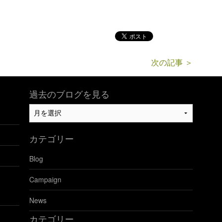
次の記事 ＞
過去のブログを見る
過
去
の
カテゴリー
ブ
ロ
Blog
グ
を
Campaign
見
る
News
カテゴリー