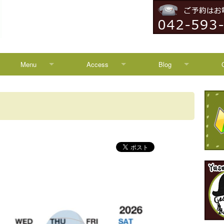
Menu
Access
Blog
Menu
Access
Blog
Campaign
八王子からのアクセス
News
HEADSPA
TREATMENT